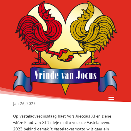
Motto 2023: “Good veur ‘t gemood”
jan 26, 2023
Op vastelaovesdinsdaag haet Vors Joeccius XI en ziene
wiéze Raod van XI ‘t nieje motto veur de Vastelaovend
2023 bekind gemak. ‘t Vastelaovesmotto wilt gaer ein