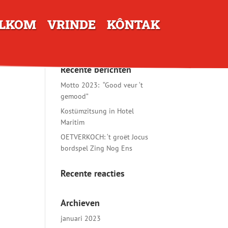
LKOM
VRINDE
KÔNTAK
Recente berichten
Motto 2023: “Good veur ‘t
gemood”
Kostümzitsung in Hotel
Maritim
OETVERKOCH: ‘t groët Jocus
bordspel Zing Nog Ens
Recente reacties
Archieven
januari 2023